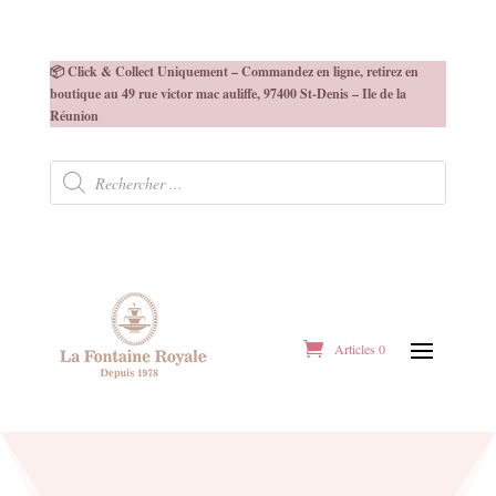
📦 Click & Collect Uniquement – Commandez en ligne, retirez en
boutique au 49 rue victor mac auliffe, 97400 St-Denis – Ile de la
Réunion
Recherche
de
produits
Articles 0