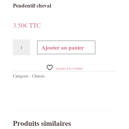
Pendentif cheval
3.50
€
TTC
quantité
Ajouter au panier
de
Pendentif
cheval
Ajouter à la wishlist
Catégorie :
Chinois
Produits similaires