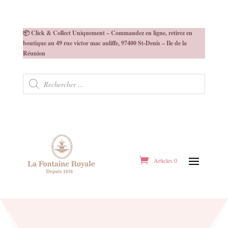
📦 Click & Collect Uniquement – Commandez en ligne, retirez en
boutique au 49 rue victor mac auliffe, 97400 St-Denis – Ile de la
Réunion
Recherche
de
produits
Articles 0