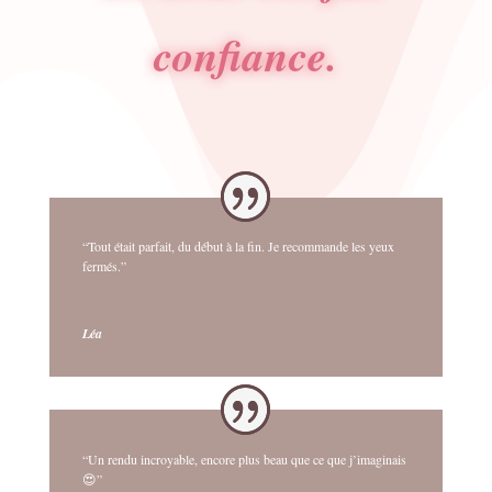
confiance.
“Tout était parfait, du début à la fin. Je recommande les yeux
fermés.”
Léa
“Un rendu incroyable, encore plus beau que ce que j’imaginais
😍”