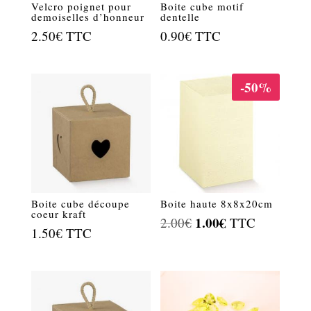
Velcro poignet pour
Boite cube motif
demoiselles d’honneur
dentelle
2.50
€
TTC
0.90
€
TTC
-50%
Boite cube découpe
Boite haute 8x8x20cm
coeur kraft
Le
1.00
€
Le
2.00
€
TTC
1.50
€
TTC
prix
prix
initial
actuel
était :
est :
2.00€.
1.00€.