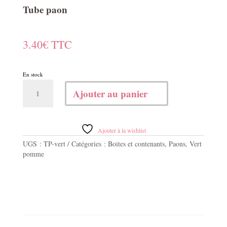
Tube paon
3.40
€
TTC
En stock
quantité
Ajouter au panier
de
Tube
paon
Ajouter à la wishlist
UGS :
TP-vert
Catégories :
Boites et contenants
,
Paons
,
Vert
pomme