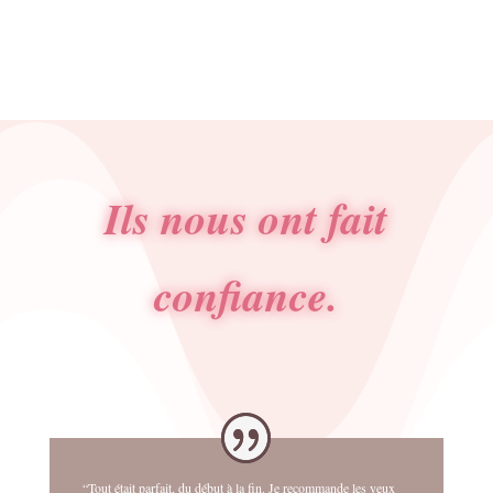
Ils nous ont fait
confiance.
“Tout était parfait, du début à la fin. Je recommande les yeux