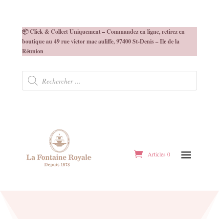
📦 Click & Collect Uniquement – Commandez en ligne, retirez en
boutique au 49 rue victor mac auliffe, 97400 St-Denis – Ile de la
Réunion
Recherche
de
produits
Articles 0