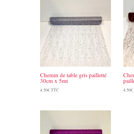
Chemin de table gris pailletté
Chem
30cm x 5mt
pail
4.50
€
TTC
4.50
€