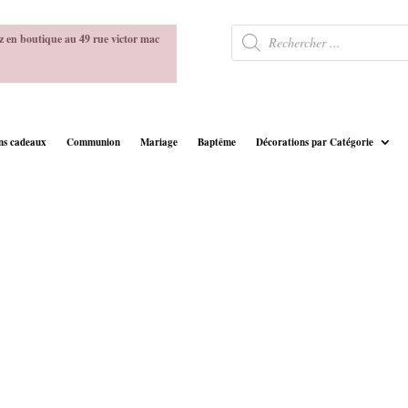
Recherche
z en boutique au 49 rue victor mac
de
produits
ins cadeaux
Communion
Mariage
Baptême
Décorations par Catégorie