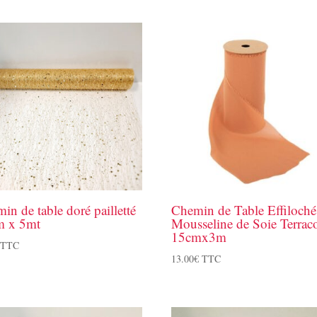
in de table doré pailletté
Chemin de Table Effiloché
m x 5mt
Mousseline de Soie Terraco
15cmx3m
TTC
13.00
€
TTC