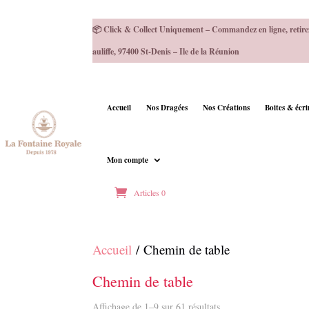
📦 Click & Collect Uniquement – Commandez en ligne, retire
auliffe, 97400 St-Denis – Ile de la Réunion
Accueil
Nos Dragées
Nos Créations
Boites & écr
Mon compte
Articles 0
Accueil
/ Chemin de table
Chemin de table
Affichage de 1–9 sur 61 résultats