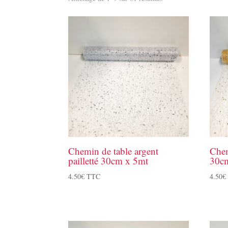
Chemin de table argent
Chem
pailletté 30cm x 5mt
30c
4.50
€
TTC
4.50
€