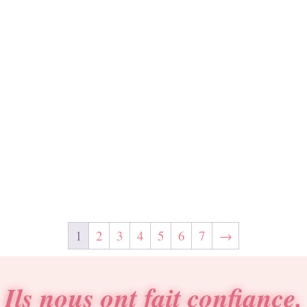
1
2
3
4
5
6
7
→
Ils nous ont fait confiance.