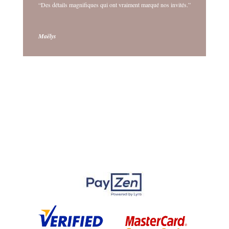
“Des détails magnifiques qui ont vraiment marqué nos invités.”
Maëlys