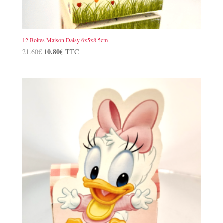
12 Boites Maison Daisy 6x5x8.5cm
Le
10.80
€
Le
21.60
€
TTC
prix
prix
initial
actuel
était :
est :
21.60€.
10.80€.