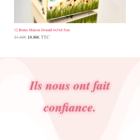
12 Boites Maison Donald 6x5x8.5cm
Le
10.80
€
Le
21.60
€
TTC
prix
prix
initial
actuel
était :
est :
21.60€.
10.80€.
Ils nous ont fait
confiance.