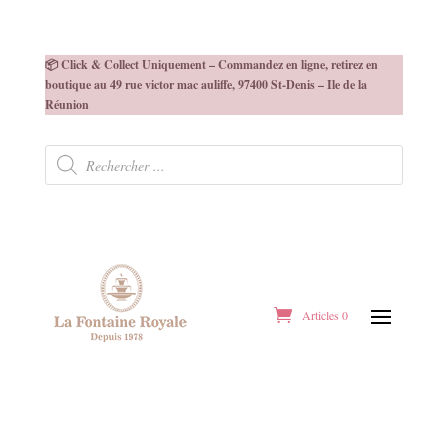
📦 Click & Collect Uniquement – Commandez en ligne, retirez en
boutique au 49 rue victor mac auliffe, 97400 St-Denis – Ile de la
Réunion
Recherche
de
produits
Articles 0