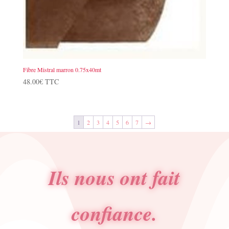
Fibre Mistral marron 0.75x40mt
48.00
€
TTC
1
2
3
4
5
6
7
→
Ils nous ont fait
confiance.