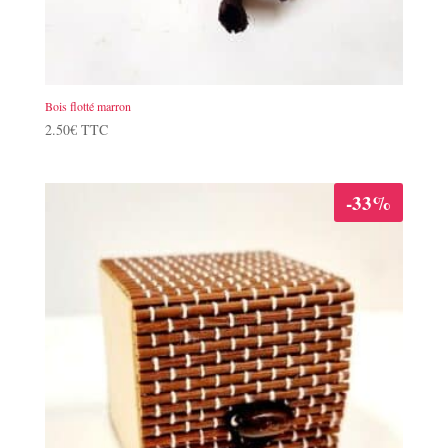
Bois flotté marron
2.50
€
TTC
-33%