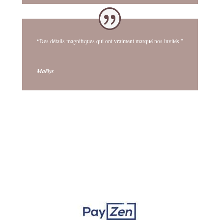
“Des détails magnifiques qui ont vraiment marqué nos invités.”
Maëlys