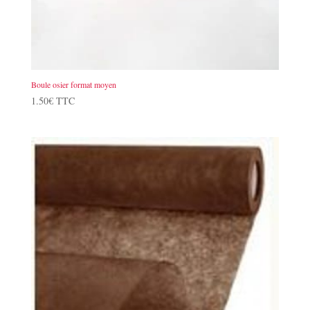
Boule osier format moyen
1.50
€
TTC