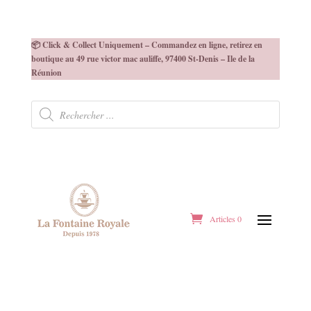
📦 Click & Collect Uniquement – Commandez en ligne, retirez en
boutique au 49 rue victor mac auliffe, 97400 St-Denis – Ile de la
Réunion
Recherche
de
produits
Articles 0