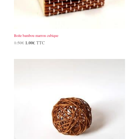
Boite bambou marron cubique
Le
1.00
€
Le
1.50
€
TTC
prix
prix
initial
actuel
était :
est :
1.50€.
1.00€.