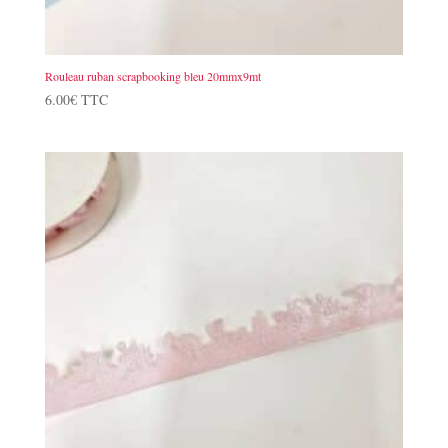
Rouleau ruban scrapbooking bleu 20mmx9mt
6.00
€
TTC