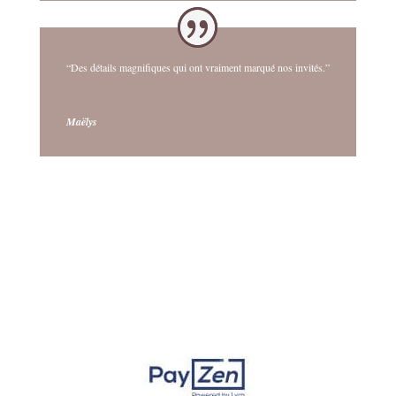
“Des détails magnifiques qui ont vraiment marqué nos invités.”
Maëlys