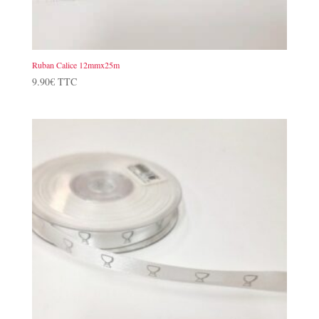
Ruban Calice 12mmx25m
9.90
€
TTC