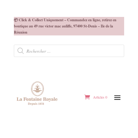
📦 Click & Collect Uniquement – Commandez en ligne, retirez en
boutique au 49 rue victor mac auliffe, 97400 St-Denis – Ile de la
Réunion
Recherche
de
produits
Articles 0