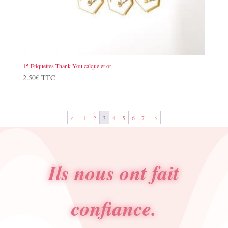
15 Etiquettes Thank You calque et or
2.50
€
TTC
←
1
2
3
4
5
6
7
→
Ils nous ont fait
confiance.