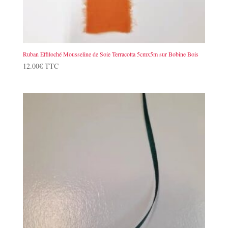
Ruban Effiloché Mousseline de Soie Terracotta 5cmx5m sur Bobine Bois
12.00
€
TTC