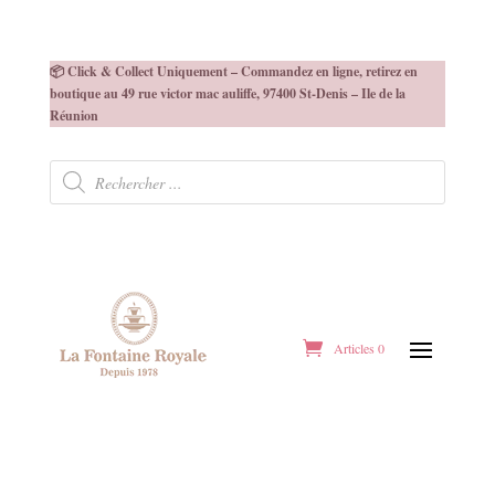
📦 Click & Collect Uniquement – Commandez en ligne, retirez en
boutique au 49 rue victor mac auliffe, 97400 St-Denis – Ile de la
Réunion
Recherche
de
produits
Articles 0