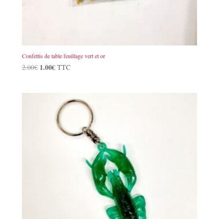
Confettis de table feuillage vert et or
Le
1.00
€
Le
2.00
€
TTC
prix
prix
initial
actuel
était :
est :
2.00€.
1.00€.