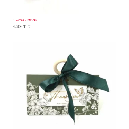
4 verres 7.5x8cm
4.50
€
TTC