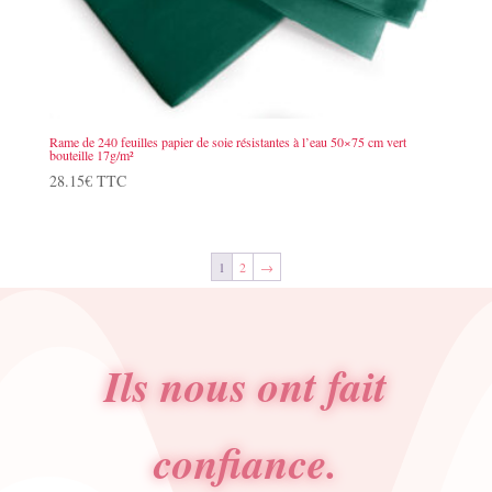
Rame de 240 feuilles papier de soie résistantes à l’eau 50×75 cm vert
bouteille 17g/m²
28.15
€
TTC
1
2
→
Ils nous ont fait
confiance.