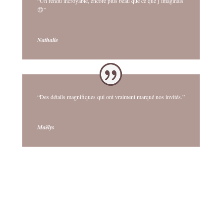
“Un rendu incroyable, encore plus beau que ce que j’imaginais
😍”
Nathalie
“Des détails magnifiques qui ont vraiment marqué nos invités.”
Maëlys