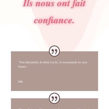
Ils nous ont fait
confiance.
“Tout était parfait, du début à la fin. Je recommande les yeux
fermés.”
Léa