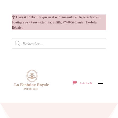
📦 Click & Collect Uniquement – Commandez en ligne, retirez en
boutique au 49 rue victor mac auliffe, 97400 St-Denis – Ile de la
Réunion
Recherche
de
produits
Articles 0