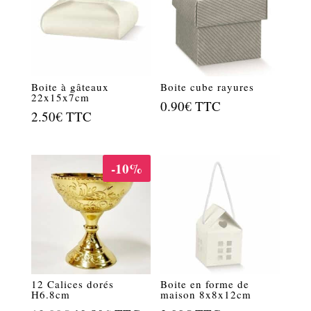
Boite à gâteaux
Boite cube rayures
22x15x7cm
0.90
€
TTC
2.50
€
TTC
-10%
12 Calices dorés
Boite en forme de
H6.8cm
maison 8x8x12cm