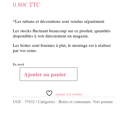
0.80
€
TTC
*Les rubans et décorations sont vendus séparément
Les stocks fluctuant beaucoup sur ce produit, quantités
disponibles à voir directement en magasin.
Les boites sont fournies à plat, le montage est à réaliser
par vos soins.
En stock
Ajouter au panier
quantité
de
Bte
verte
Ajouter à la wishlist
rosace
UGS :
37632
Catégories :
Boites et contenants
,
Vert pomme
70x40x30mm