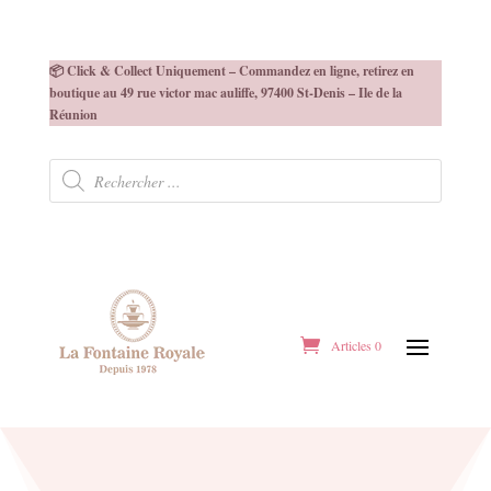
📦 Click & Collect Uniquement – Commandez en ligne, retirez en
boutique au 49 rue victor mac auliffe, 97400 St-Denis – Ile de la
Réunion
Recherche
de
produits
Articles 0