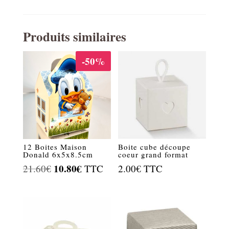
Produits similaires
-50%
12 Boites Maison
Boite cube découpe
Donald 6x5x8.5cm
coeur grand format
Le
10.80
€
Le
21.60
€
TTC
2.00
€
TTC
prix
prix
initial
actuel
était :
est :
21.60€.
10.80€.