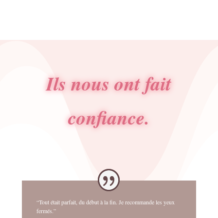
était :
est :
4.50€.
2.50€.
Ils nous ont fait
confiance.
“Tout était parfait, du début à la fin. Je recommande les yeux
fermés.”