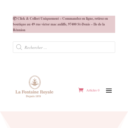
📦 Click & Collect Uniquement – Commandez en ligne, retirez en
boutique au 49 rue victor mac auliffe, 97400 St-Denis – Ile de la
Réunion
Recherche
de
produits
Articles 0