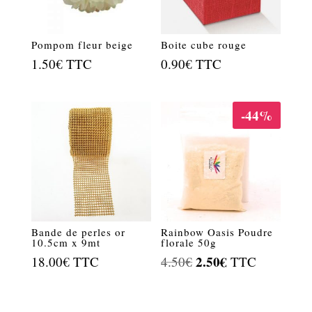
Pompom fleur beige
Boite cube rouge
1.50
€
TTC
0.90
€
TTC
-44%
Bande de perles or
Rainbow Oasis Poudre
10.5cm x 9mt
florale 50g
Le
2.50
€
Le
18.00
€
TTC
4.50
€
TTC
prix
prix
initial
actuel