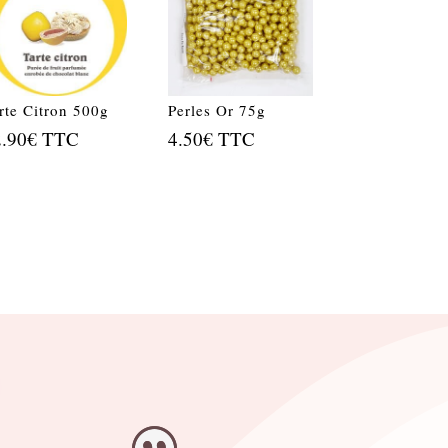
rte Citron 500g
Perles Or 75g
2.90
€
TTC
4.50
€
TTC