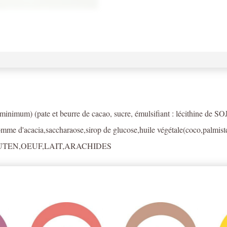
inimum) (pate et beurre de cacao, sucre, émulsifiant : lécithine de S
omme d'acacia,saccharaose,sirop de glucose,huile végétale(coco,palmist
,GLUTEN,OEUF,LAIT,ARACHIDES