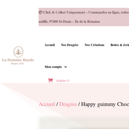
📦 Click & Collect Uniquement – Commandez en ligne, retire
auliffe, 97400 St-Denis – Ile de la Réunion
Accueil
Nos Dragées
Nos Créations
Boites & écr
Mon compte
Articles 0
Accueil
/
Dragées
/ Happy guimmy Choco