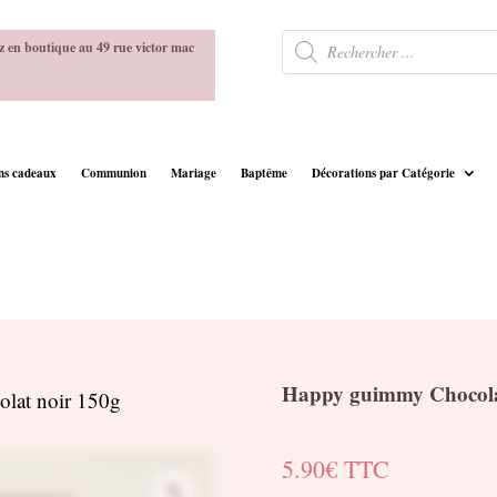
Recherche
z en boutique au 49 rue victor mac
de
produits
ins cadeaux
Communion
Mariage
Baptême
Décorations par Catégorie
Happy guimmy Chocola
lat noir 150g
5.90
€
TTC