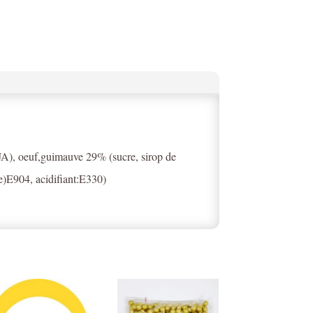
OJA), oeuf,guimauve 29% (sucre, sirop de
e)E904, acidifiant:E330)