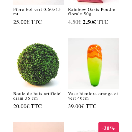
Fibre Eol vert 0.60×15
Rainbow Oasis Poudre
mt
florale 50g
Le
2.50
€
Le
25.00
€
TTC
4.50
€
TTC
prix
prix
initial
actuel
était :
est :
4.50€.
2.50€.
Boule de buis artificiel
Vase bicolore orange et
diam 36 cm
vert 46cm
20.00
€
TTC
39.00
€
TTC
-20%