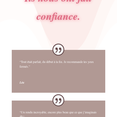
confiance.
“Tout était parfait, du début à la fin. Je recommande les yeux
fermés.”
Léa
“Un rendu incroyable, encore plus beau que ce que j’imaginais
😍”