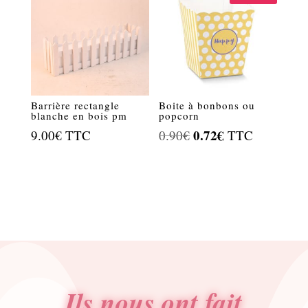
Barrière rectangle
Boite à bonbons ou
blanche en bois pm
popcorn
Le
0.72
€
Le
9.00
€
TTC
0.90
€
TTC
prix
prix
initial
actuel
était :
est :
0.90€.
0.72€.
Ils nous ont fait