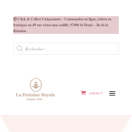
📦 Click & Collect Uniquement – Commandez en ligne, retirez en
boutique au 49 rue victor mac auliffe, 97400 St-Denis – Ile de la
Réunion
Recherche
de
produits
Articles 0