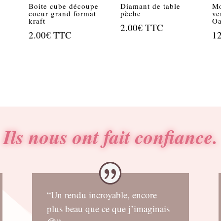
Boite cube découpe
Diamant de table
Mo
coeur grand format
pèche
ve
kraft
Oa
2.00
€
TTC
2.00
€
TTC
1
Ils nous ont fait confiance.
“Un rendu incroyable, encore
plus beau que ce que j’imaginais