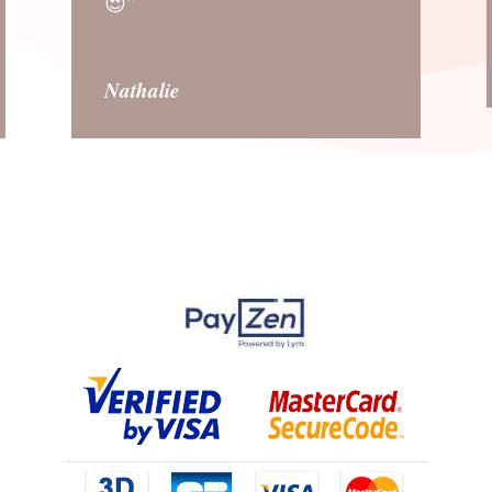
😍”
Nathalie