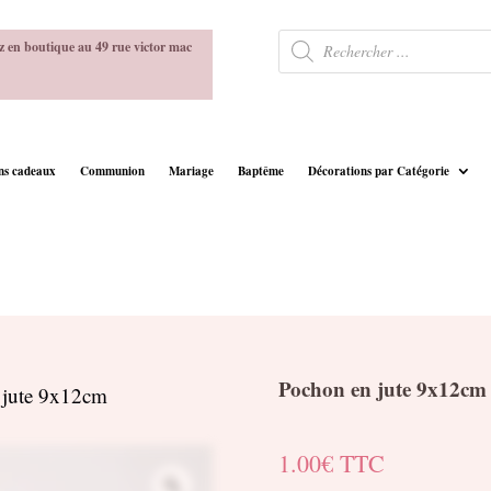
Recherche
z en boutique au 49 rue victor mac
de
produits
ins cadeaux
Communion
Mariage
Baptême
Décorations par Catégorie
Pochon en jute 9x12cm
 jute 9x12cm
1.00
€
TTC