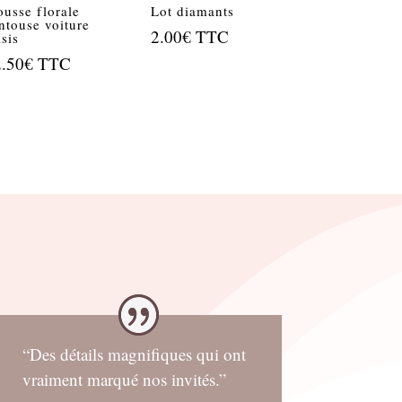
usse florale
Lot diamants
ntouse voiture
2.00
€
TTC
sis
2.50
€
TTC
“Des détails magnifiques qui ont
vraiment marqué nos invités.”