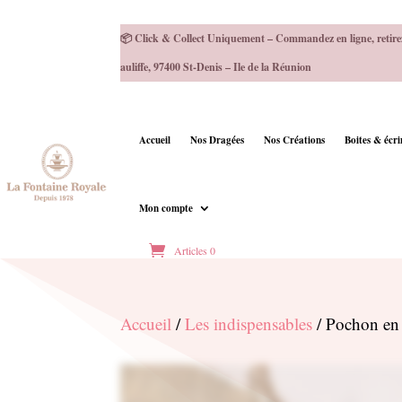
📦 Click & Collect Uniquement – Commandez en ligne, retire
auliffe, 97400 St-Denis – Ile de la Réunion
Accueil
Nos Dragées
Nos Créations
Boites & écr
Mon compte
Articles 0
Accueil
/
Les indispensables
/ Pochon en