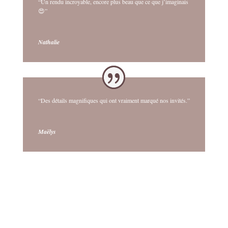
“Un rendu incroyable, encore plus beau que ce que j’imaginais
😍”
Nathalie
“Des détails magnifiques qui ont vraiment marqué nos invités.”
Maëlys