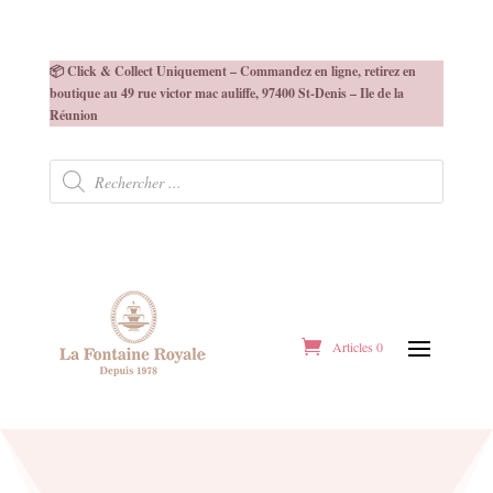
📦 Click & Collect Uniquement – Commandez en ligne, retirez en
boutique au 49 rue victor mac auliffe, 97400 St-Denis – Ile de la
Réunion
Recherche
de
produits
Articles 0