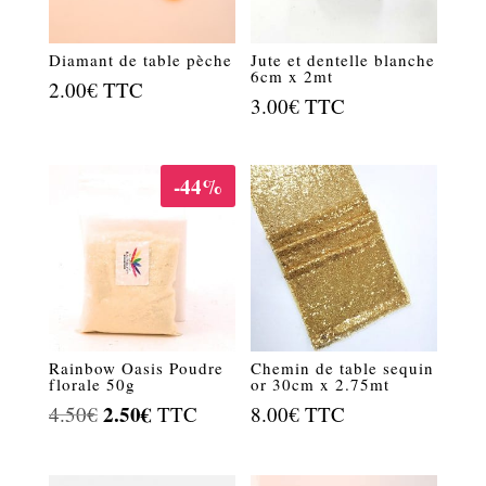
Diamant de table pèche
Jute et dentelle blanche
6cm x 2mt
2.00
€
TTC
3.00
€
TTC
-44%
Rainbow Oasis Poudre
Chemin de table sequin
florale 50g
or 30cm x 2.75mt
Le
2.50
€
Le
4.50
€
TTC
8.00
€
TTC
prix
prix
initial
actuel