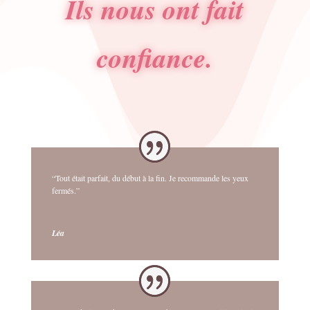
Ils nous ont fait
confiance.
“Tout était parfait, du début à la fin. Je recommande les yeux
fermés.”
Léa