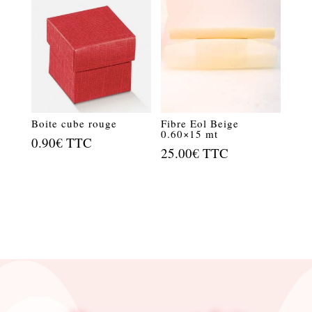
était :
est :
4.50€.
2.50€.
Boite cube rouge
Fibre Eol Beige
0.60×15 mt
0.90
€
TTC
25.00
€
TTC