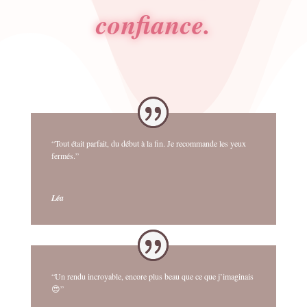
confiance.
“Tout était parfait, du début à la fin. Je recommande les yeux
fermés.”
Léa
“Un rendu incroyable, encore plus beau que ce que j’imaginais
😍”