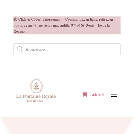
📦 Click & Collect Uniquement – Commandez en ligne, retirez en
boutique au 49 rue victor mac auliffe, 97400 St-Denis – Ile de la
Réunion
Recherche
de
produits
Articles 0