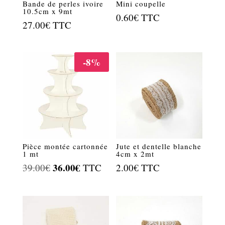
Bande de perles ivoire
Mini coupelle
10.5cm x 9mt
0.60
€
TTC
27.00
€
TTC
-8%
Pièce montée cartonnée
Jute et dentelle blanche
1 mt
4cm x 2mt
Le
36.00
€
Le
39.00
€
TTC
2.00
€
TTC
prix
prix
initial
actuel
était :
est :
39.00€.
36.00€.