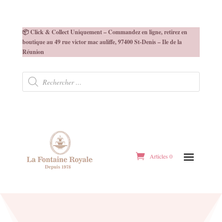
📦 Click & Collect Uniquement – Commandez en ligne, retirez en
boutique au 49 rue victor mac auliffe, 97400 St-Denis – Ile de la
Réunion
Recherche
de
produits
Articles 0