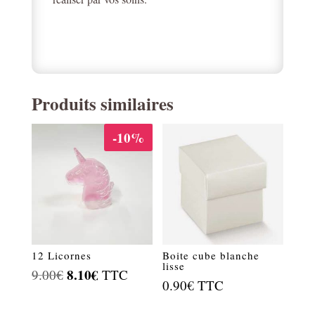
Produits similaires
-10%
12 Licornes
Boite cube blanche
lisse
Le
8.10
€
Le
9.00
€
TTC
0.90
€
TTC
prix
prix
initial
actuel