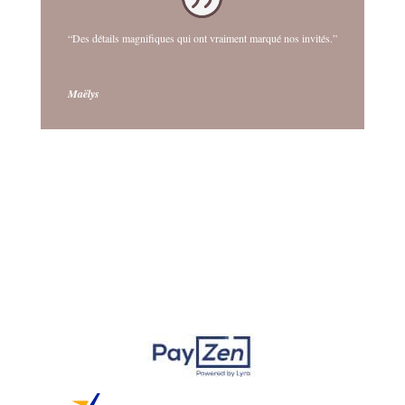
“Des détails magnifiques qui ont vraiment marqué nos invités.”
Maëlys