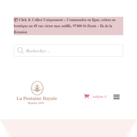
📦 Click & Collect Uniquement – Commandez en ligne, retirez en
boutique au 49 rue victor mac auliffe, 97400 St-Denis – Ile de la
Réunion
Recherche
de
produits
Articles 0