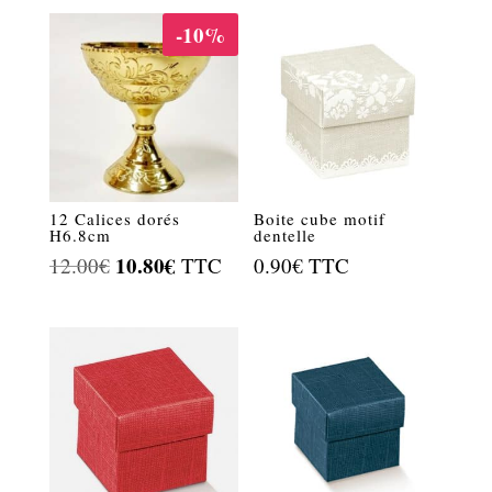
était :
est :
-10%
9.00€.
8.10€.
12 Calices dorés
Boite cube motif
H6.8cm
dentelle
Le
10.80
€
Le
12.00
€
TTC
0.90
€
TTC
prix
prix
initial
actuel
était :
est :
12.00€.
10.80€.