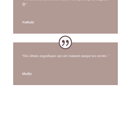
😍”
Nathalie
“Des détails magnifiques qui ont vraiment marqué nos invités.”
Maëlys