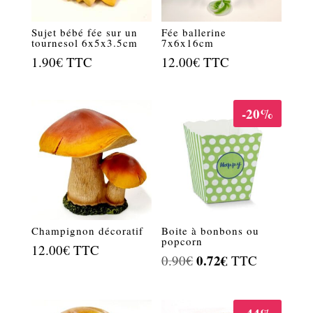
Sujet bébé fée sur un
Fée ballerine
tournesol 6x5x3.5cm
7x6x16cm
1.90
€
TTC
12.00
€
TTC
-20%
Champignon décoratif
Boite à bonbons ou
popcorn
12.00
€
TTC
Le
0.72
€
Le
0.90
€
TTC
prix
prix
initial
actuel