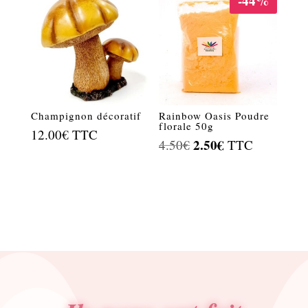
-44%
était :
est :
0.90€.
0.72€.
Champignon décoratif
Rainbow Oasis Poudre
florale 50g
12.00
€
TTC
Le
2.50
€
Le
4.50
€
TTC
prix
prix
initial
actuel
était :
est :
4.50€.
2.50€.