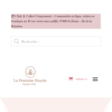
📦 Click & Collect Uniquement – Commandez en ligne, retirez en
boutique au 49 rue victor mac auliffe, 97400 St-Denis – Ile de la
Réunion
Recherche
de
produits
Articles 0