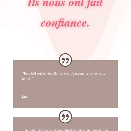
Ils nous ont fait
confiance.
“Tout était parfait, du début à la fin. Je recommande les yeux
fermés.”
Léa
“Un rendu incroyable, encore plus beau que ce que j’imaginais