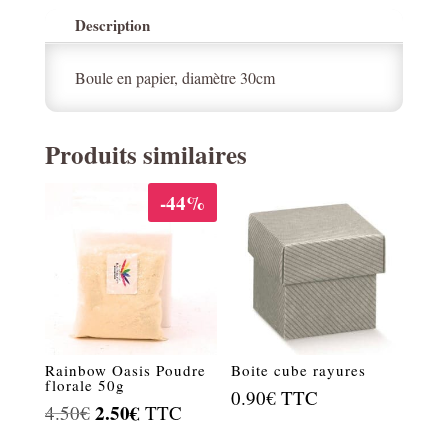
Description
Boule en papier, diamètre 30cm
Produits similaires
-44%
Rainbow Oasis Poudre
Boite cube rayures
florale 50g
0.90
€
TTC
Le
2.50
€
Le
4.50
€
TTC
prix
prix