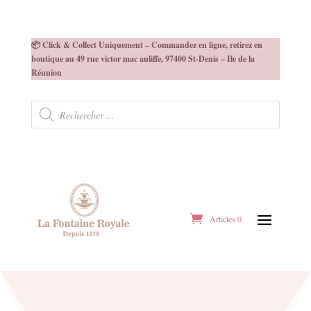
📦 Click & Collect Uniquement – Commandez en ligne, retirez en
boutique au 49 rue victor mac auliffe, 97400 St-Denis – Ile de la
Réunion
Recherche
de
produits
Articles 0