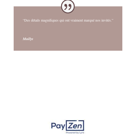
“Des détails magnifiques qui ont vraiment marqué nos invités.”
Maëlys