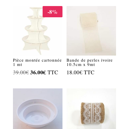
initial
actuel
-8%
était :
est :
4.50€.
2.50€.
Pièce montée cartonnée
Bande de perles ivoire
1 mt
10.5cm x 9mt
Le
36.00
€
Le
39.00
€
TTC
18.00
€
TTC
prix
prix
initial
actuel
était :
est :
39.00€.
36.00€.