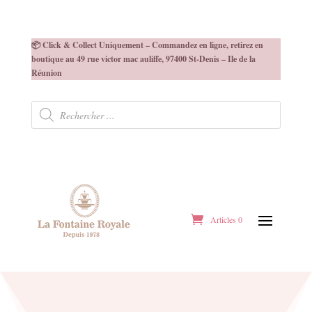
📦 Click & Collect Uniquement – Commandez en ligne, retirez en
boutique au 49 rue victor mac auliffe, 97400 St-Denis – Ile de la
Réunion
Recherche
de
produits
Articles 0