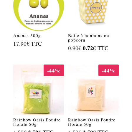
Ananas 500g
Boite à bonbons ou
popcorn
17.90
€
TTC
Le
0.72
€
Le
0.90
€
TTC
prix
prix
initial
actuel
-44%
-44%
était :
est :
0.90€.
0.72€.
Rainbow Oasis Poudre
Rainbow Oasis Poudre
florale 50g
florale 50g
Le
Le
Le
Le