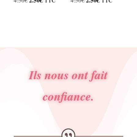
2.50
€
2.50
€
4.50
€
TTC
4.50
€
TTC
prix
prix
prix
prix
initial
actuel
initial
actuel
était :
est :
était :
est :
4.50€.
2.50€.
4.50€.
2.50€.
Ils nous ont fait
confiance.