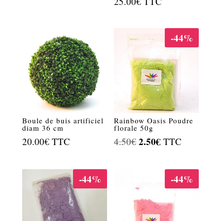
25.00
€
TTC
-44%
Boule de buis artificiel
Rainbow Oasis Poudre
diam 36 cm
florale 50g
Le
2.50
€
Le
20.00
€
TTC
4.50
€
TTC
prix
prix
initial
actuel
-44%
-44%
était :
est :
4.50€.
2.50€.