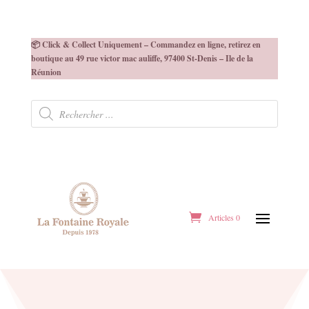
📦 Click & Collect Uniquement – Commandez en ligne, retirez en
boutique au 49 rue victor mac auliffe, 97400 St-Denis – Ile de la
Réunion
Recherche
de
produits
Articles 0