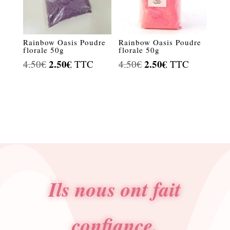
Rainbow Oasis Poudre
Rainbow Oasis Poudre
florale 50g
florale 50g
Le
2.50
€
Le
Le
2.50
€
Le
4.50
€
TTC
4.50
€
TTC
prix
prix
prix
prix
initial
actuel
initial
actuel
était :
est :
était :
est :
4.50€.
2.50€.
4.50€.
2.50€.
Ils nous ont fait
confiance.