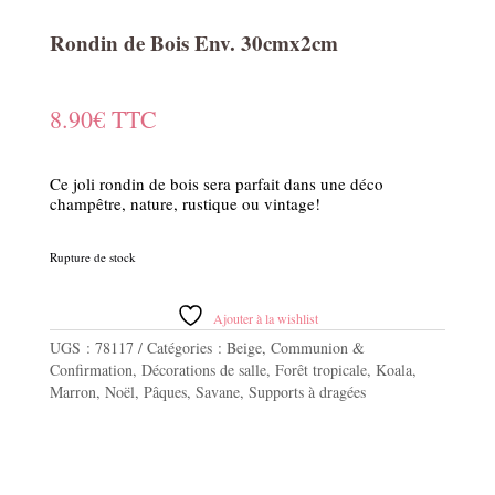
Rondin de Bois Env. 30cmx2cm
8.90
€
TTC
Ce joli rondin de bois sera parfait dans une déco
champêtre, nature, rustique ou vintage!
Rupture de stock
Ajouter à la wishlist
UGS :
78117
Catégories :
Beige
,
Communion &
Confirmation
,
Décorations de salle
,
Forêt tropicale
,
Koala
,
Marron
,
Noël
,
Pâques
,
Savane
,
Supports à dragées