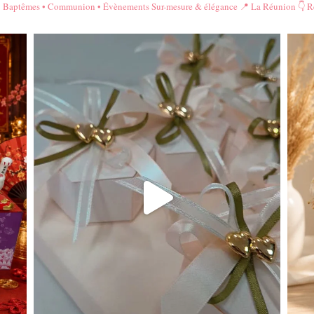
• Baptêmes • Communion • Évènements
Sur-mesure & élégance
📍 La Réunion
👇 R