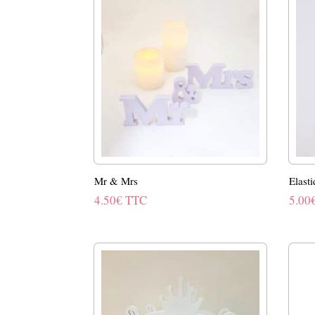
Mr & Mrs
Elasti
4.50
€
TTC
5.00