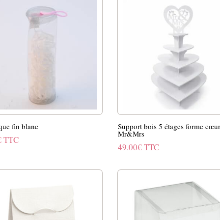
était :
est :
2.00€.
1.00€.
que fin blanc
Support bois 5 étages forme cœu
Mr&Mrs
€
TTC
49.00
€
TTC