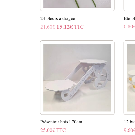
24 Fleurs à dragée
Bte b
15.12
€
Le
Le
0.80
21.60
€
TTC
prix
prix
initial
actuel
était :
est :
21.60€.
15.12€.
Présentoir bois l.70cm
12 bt
25.00
€
TTC
9.60