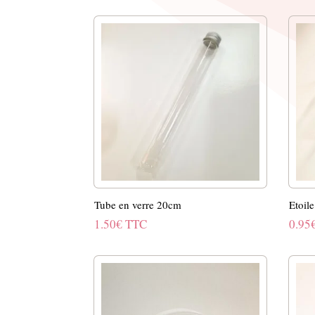
par
popularité
Tube en verre 20cm
Etoil
1.50
€
TTC
0.95