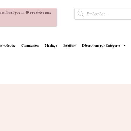
Recherche
z en boutique au 49 rue victor mac
de
produits
ins cadeaux
Communion
Mariage
Baptême
Décorations par Catégorie