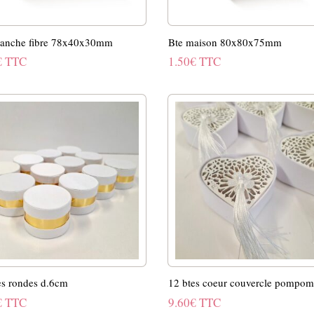
lanche fibre 78x40x30mm
Bte maison 80x80x75mm
€
TTC
1.50
€
TTC
es rondes d.6cm
12 btes coeur couvercle pompo
€
TTC
9.60
€
TTC