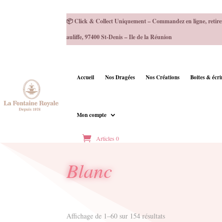
📦 Click & Collect Uniquement – Commandez en ligne, retire
auliffe, 97400 St-Denis – Ile de la Réunion
Accueil
Nos Dragées
Nos Créations
Boites & écr
Mon compte
Articles 0
Blanc
Trié
Affichage de 1–60 sur 154 résultats