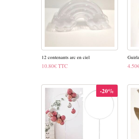
12 contenants arc en ciel
Guirl
10.80
€
TTC
4.50
-20%