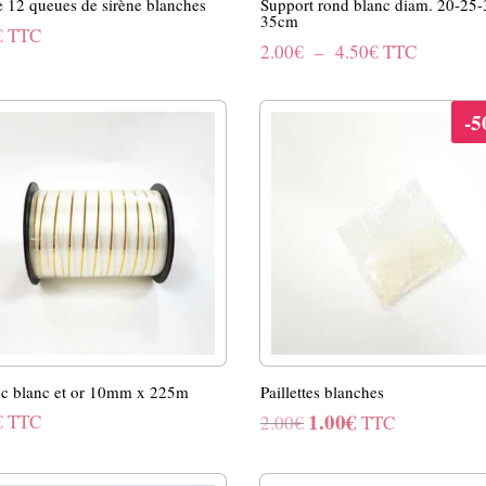
e 12 queues de sirène blanches
Support rond blanc diam. 20-25-
35cm
€
TTC
Plage
2.00
€
–
4.50
€
TTC
de
prix :
-
2.00€
à
4.50€
c blanc et or 10mm x 225m
Paillettes blanches
1.00
€
Le
Le
€
TTC
2.00
€
TTC
prix
prix
initial
actuel