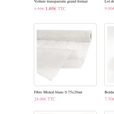
Voiture transparente grand format
Lot d
1.05
€
Le
Le
9.00
1.50
€
TTC
prix
prix
initial
actuel
était :
est :
1.50€.
1.05€.
Fibre Mistral blanc 0.75x20mt
Boldu
28.00
€
TTC
7.50