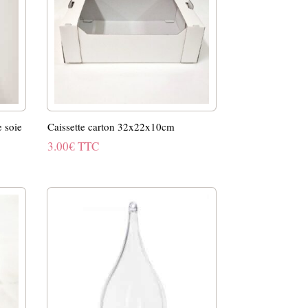
e soie
Caissette carton 32x22x10cm
3.00
€
TTC