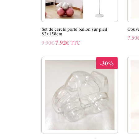
Set de cercle porte ballon sur pied
Couve
82x158cm
7.50
7.92
€
Le
Le
9.90
€
TTC
prix
prix
initial
actuel
-30%
était :
est :
9.90€.
7.92€.