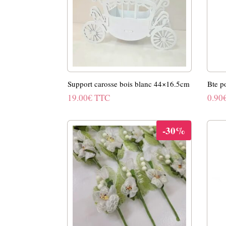
Support carosse bois blanc 44×16.5cm
Bte p
19.00
€
TTC
0.90
-30%